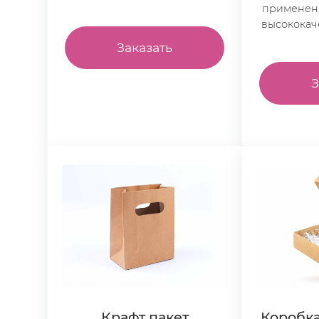
применен
высококач
Заказать
З
Крафт пакет
Коробка